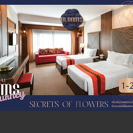
ms Journey :
ENPICK
IWONGSE HOTEL
ANGMAI