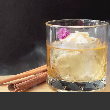
ms Journey nightli
enpick Suriwonge
l