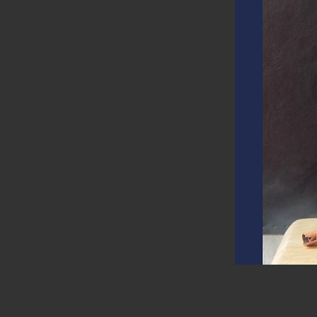
Bloo
Mov
Hote