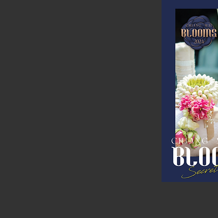
Secr
La C