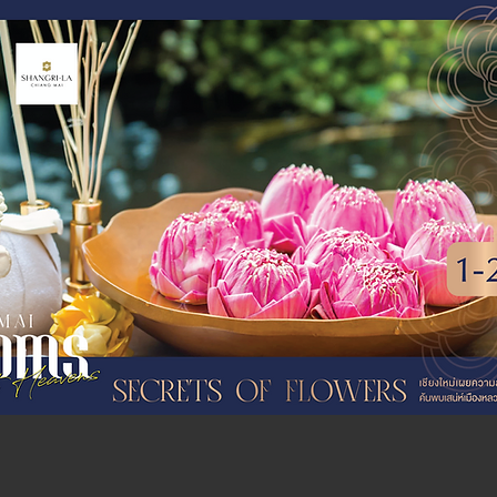
et Heaven at Shan
hiang Mai