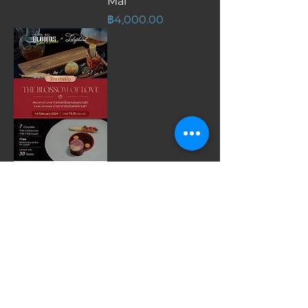
Mai
ราคา
฿4,000.00
The Blossom of
Love at
L'éléphant
สินค้าหมด